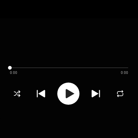
0:00
0:00