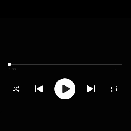
0:00
0:00