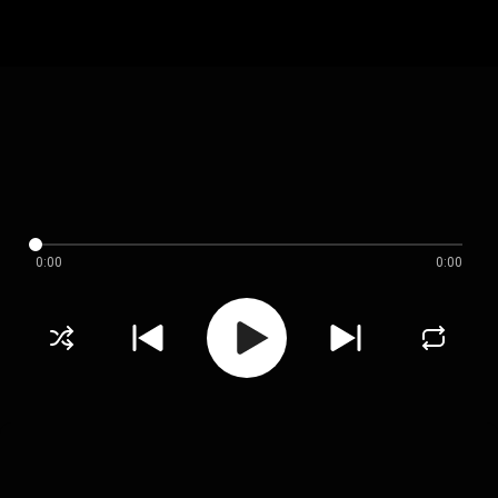
0:00
0:00