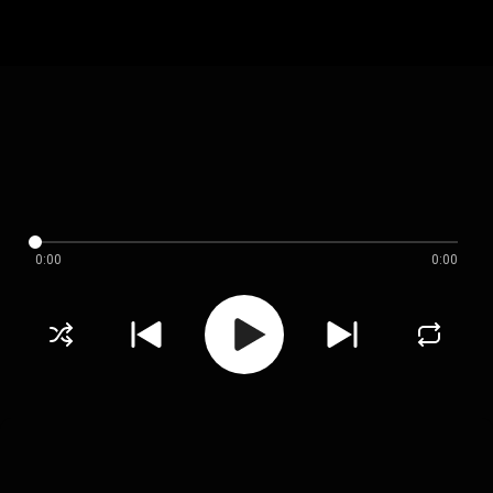
0:00
0:00