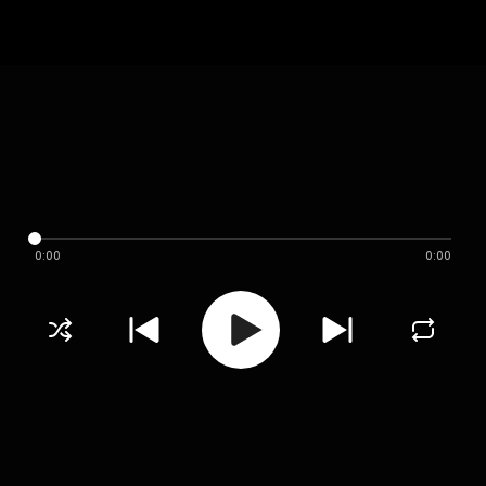
0:00
0:00