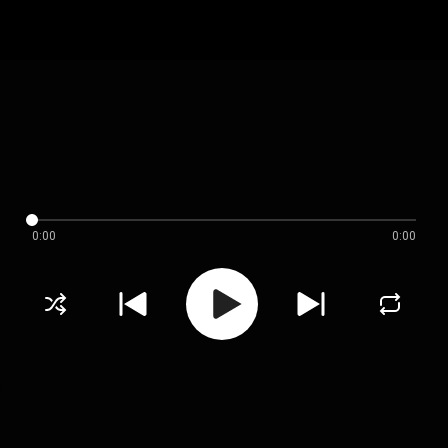
0:00
0:00