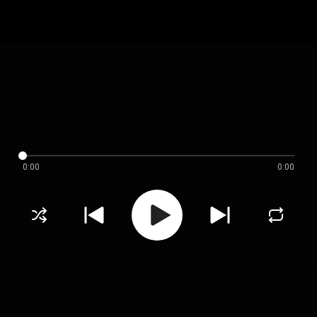
0:00
0:00