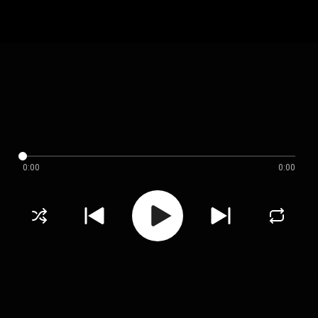
0:00
0:00