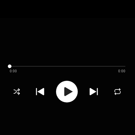
0:00
0:00