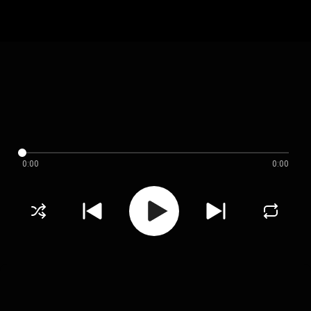
0:00
0:00