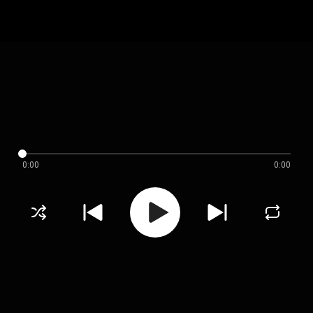
0:00
0:00