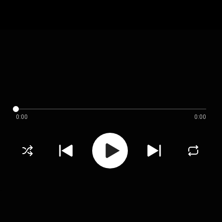
0:00
0:00