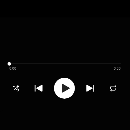
0:00
0:00