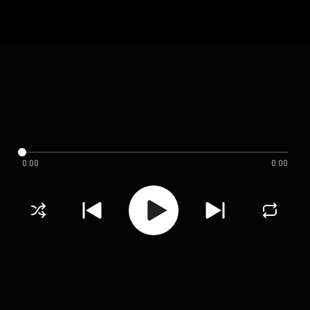
0:00
0:00