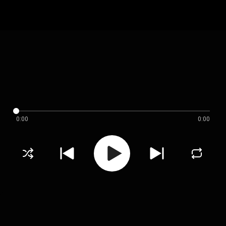
0:00
0:00