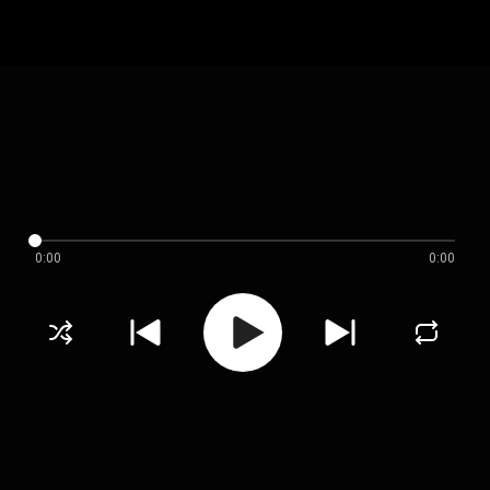
0:00
0:00