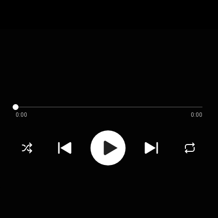
0:00
0:00