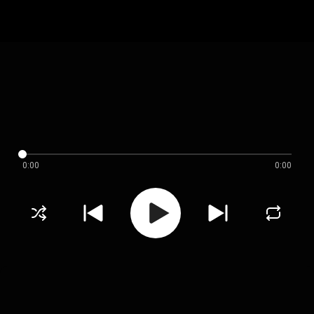
0:00
0:00