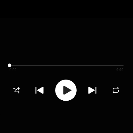
0:00
0:00