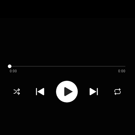
0:00
0:00