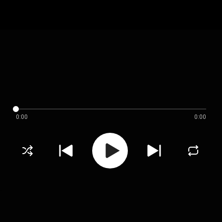
0:00
0:00