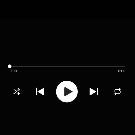
0:00
0:00