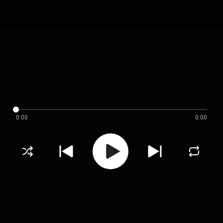
0:00
0:00