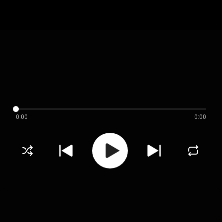
0:00
0:00