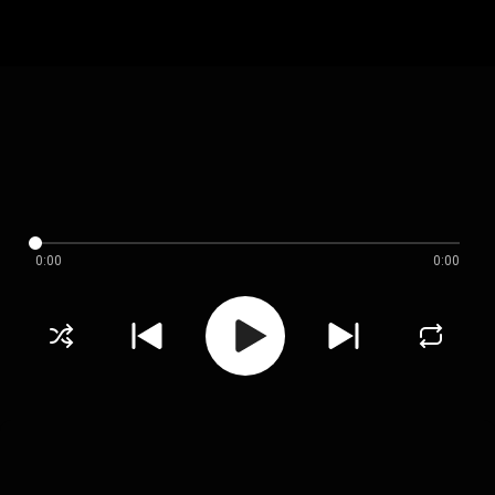
0:00
0:00