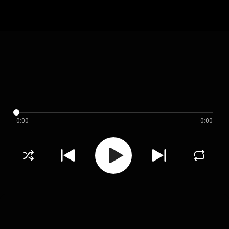
0:00
0:00