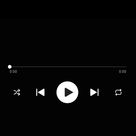
0:00
0:00