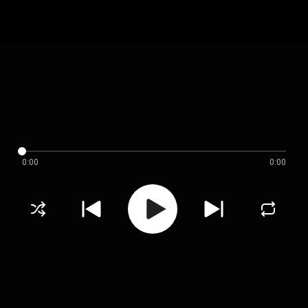
0:00
0:00