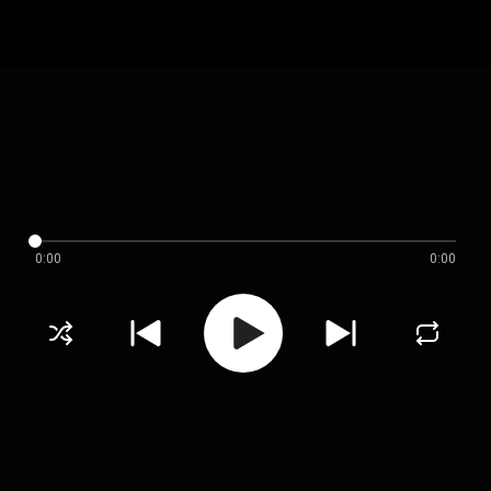
0:00
0:00