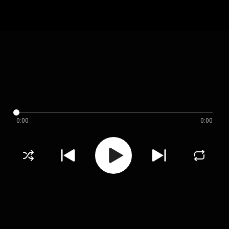
0:00
0:00