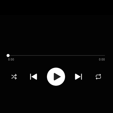
0:00
0:00