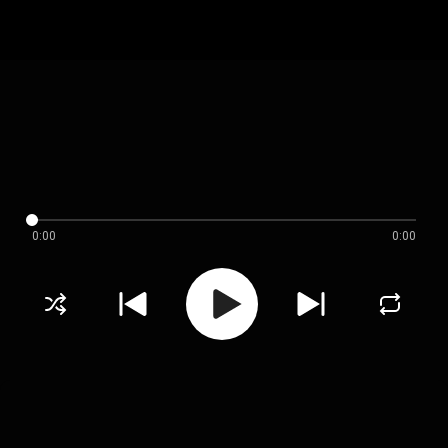
0:00
0:00