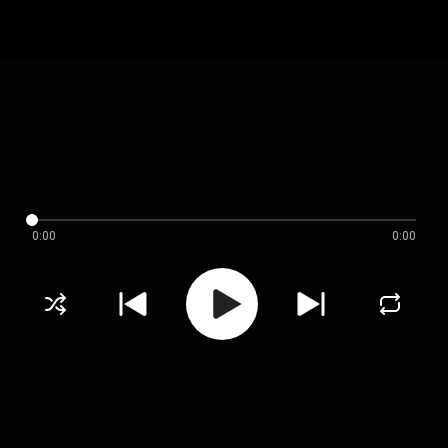
0:00
0:00