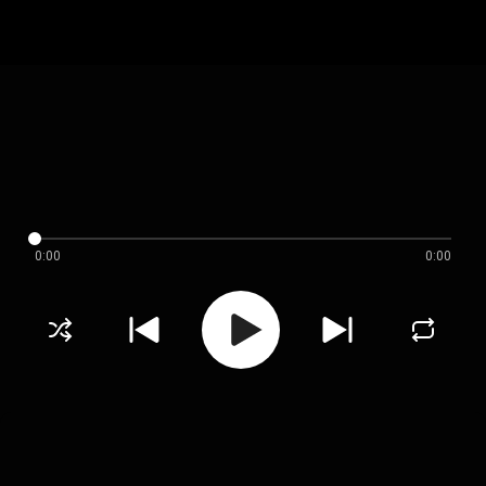
0:00
0:00