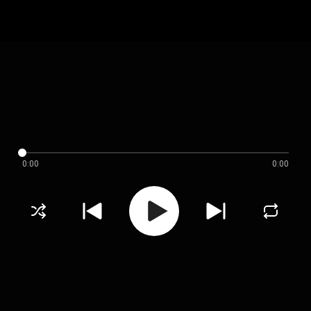
0:00
0:00