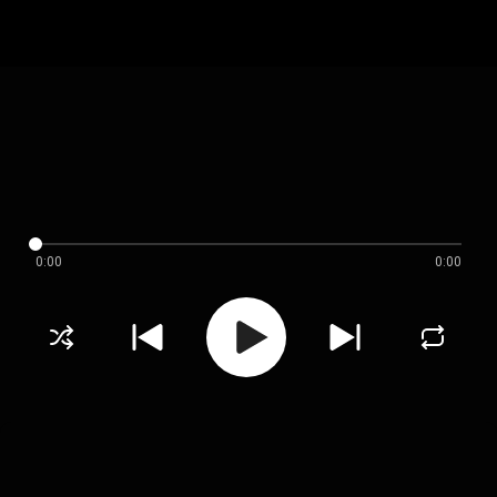
0:00
0:00