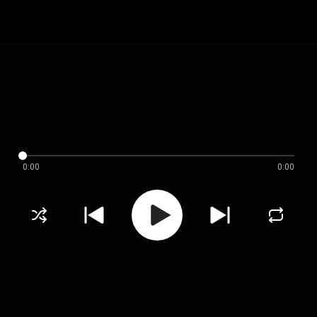
0:00
0:00