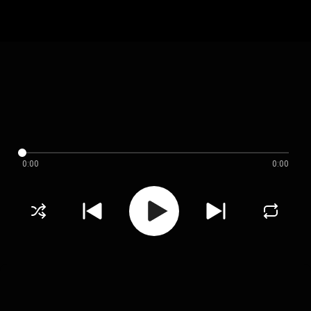
0:00
0:00