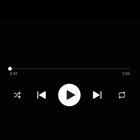
0:00
0:00