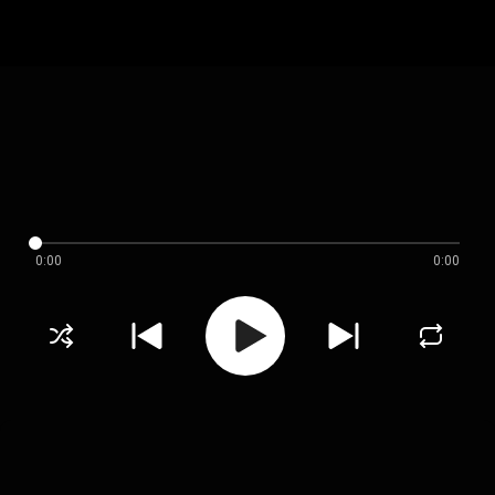
0:00
0:00