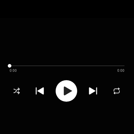
0:00
0:00