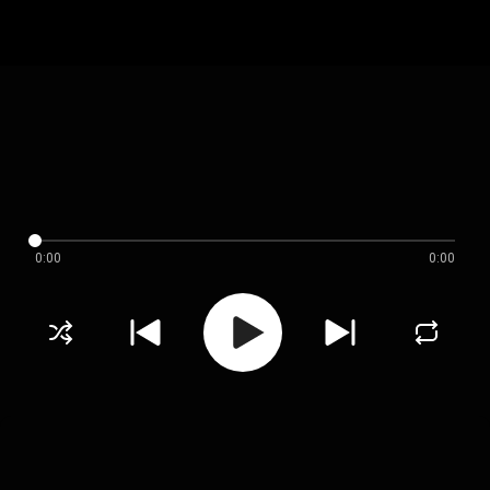
0:00
0:00