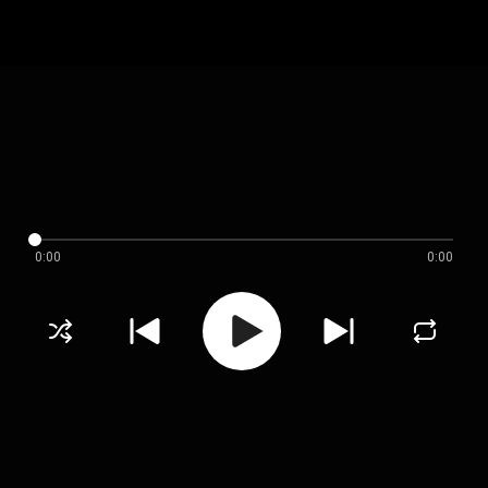
0:00
0:00