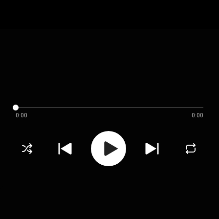
0:00
0:00