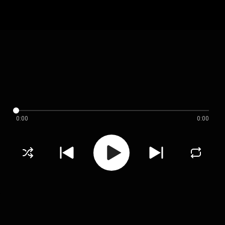
0:00
0:00