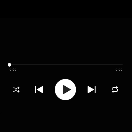
0:00
0:00