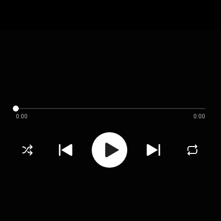
0:00
0:00