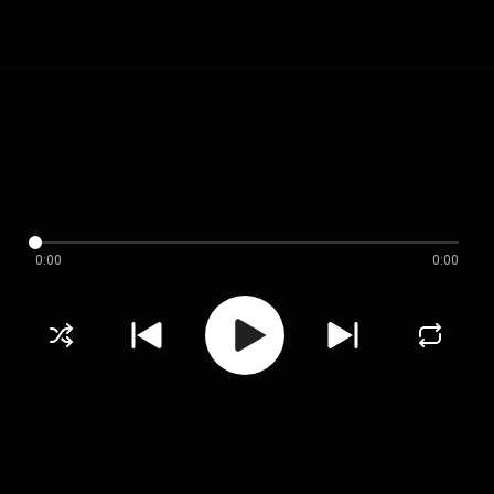
0:00
0:00