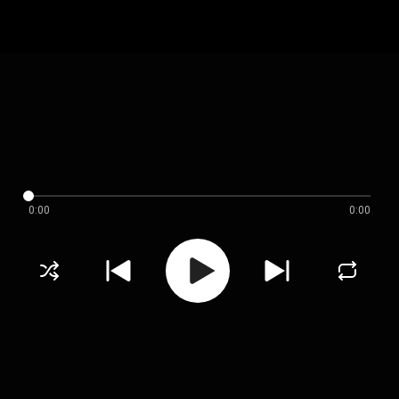
0:00
0:00