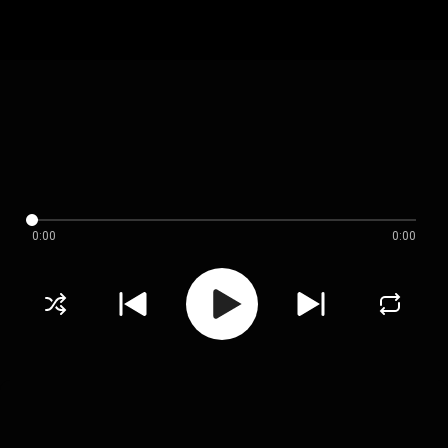
0:00
0:00